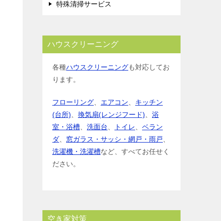
特殊清掃サービス
ハウスクリーニング
各種
ハウスクリーニング
も対応してお
ります。
フローリング
、
エアコン
、
キッチン
(台所)
、
換気扇(レンジフード)
、
浴
室・浴槽
、
洗面台
、
トイレ
、
ベラン
ダ
、
窓ガラス・サッシ・網戸・雨戸
、
洗濯機・洗濯槽
など、すべてお任せく
ださい。
空き家対策