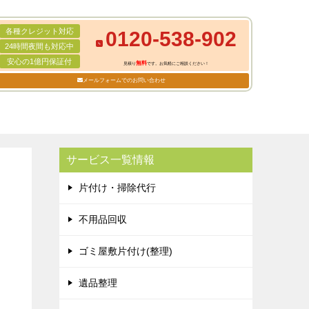
各種クレジット対応
0120-538-902
24時間夜間も対応中
安心の1億円保証付
無料
見積り
です。お気軽にご相談ください！
メールフォームでのお問い合わせ
サービス一覧情報
片付け・掃除代行
不用品回収
ゴミ屋敷片付け(整理)
遺品整理