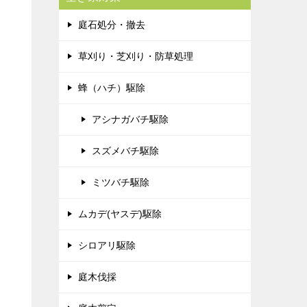
庭石処分・撤去
草刈り・芝刈り・防草処理
蜂（ハチ）駆除
アシナガバチ駆除
スズメバチ駆除
ミツバチ駆除
ムカデ(ヤスデ)駆除
シロアリ駆除
庭木伐採