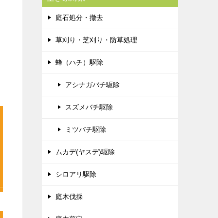
庭石処分・撤去
草刈り・芝刈り・防草処理
蜂（ハチ）駆除
アシナガバチ駆除
スズメバチ駆除
ミツバチ駆除
ムカデ(ヤスデ)駆除
シロアリ駆除
庭木伐採