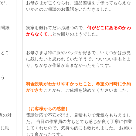
だが、
お母さまが亡くなられ、遺品整理を手伝ってもらえな
いかとのご相談のお電話をいただきました。
新聞紙
実家を離れてだいぶ経つので、
何がどこにあるのかわ
からなくて…
とお困りのようでした。
」
とご
お母さまは特に服やバッグが好きで、いくつかは形見
に残したいと思われていたそうで、ついつい手もとま
り、なかなか作業が進まなかったそうです。
そう
料金説明がわかりやすかったこと、希望の日時に予約
ができた
ことから、ご依頼を決めてくださいました。
［お客様からの感想］
点の対
電話対応で不安が消え、見積もりで元気をもらえまし
た。 当日の作業員の方もとても感じが良く丁寧に作業
当に助
してくれたので、気持ち的にも救われました。 お願い
して良かったです。