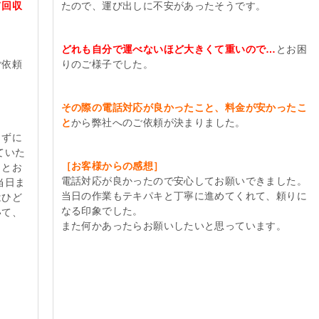
て回収
たので、運び出しに不安があったそうです。
。
どれも自分で運べないほど大きくて重いので…
とお困
ご依頼
りのご様子でした。
その際の電話対応が良かったこと、料金が安かったこ
と
から弊社へのご依頼が決まりました。
きずに
ていた
［お客様からの感想］
」とお
電話対応が良かったので安心してお願いできました。
当日ま
当日の作業もテキパキと丁寧に進めてくれて、頼りに
はひど
なる印象でした。
いて、
また何かあったらお願いしたいと思っています。