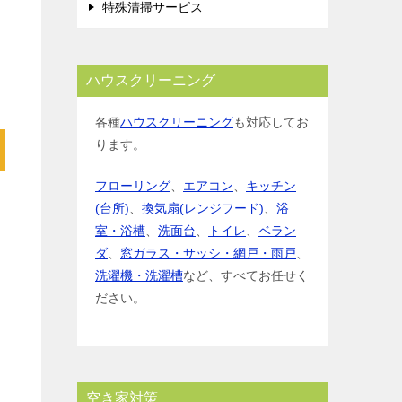
特殊清掃サービス
ハウスクリーニング
各種
ハウスクリーニング
も対応してお
ります。
フローリング
、
エアコン
、
キッチン
(台所)
、
換気扇(レンジフード)
、
浴
室・浴槽
、
洗面台
、
トイレ
、
ベラン
ダ
、
窓ガラス・サッシ・網戸・雨戸
、
洗濯機・洗濯槽
など、すべてお任せく
ださい。
空き家対策