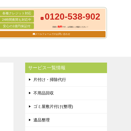
各種クレジット対応
0120-538-902
24時間夜間も対応中
安心の1億円保証付
無料
見積り
です。お気軽にご相談ください！
メールフォームでのお問い合わせ
サービス一覧情報
片付け・掃除代行
不用品回収
ゴミ屋敷片付け(整理)
遺品整理