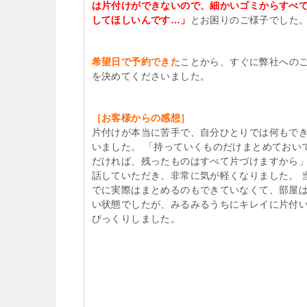
は片付けができないので、細かいゴミからすべ
してほしいんです…」
とお困りのご様子でした
希望日で予約できた
ことから、すぐに弊社への
を決めてくださいました。
［お客様からの感想］
片付けが本当に苦手で、自分ひとりでは何もで
いました。 「持っていくものだけまとめておい
だければ、残ったものはすべて片づけますから
話していただき、非常に気が軽くなりました。 
でに実際はまとめるのもできていなくて、部屋
い状態でしたが、みるみるうちにキレイに片付
びっくりしました。