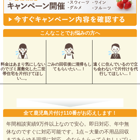
こんなことでお悩みの方へ
料金はあまり気にしない
ごみの回収後に清掃もし
遠くに住んでいるので立
のでゴミ屋敷化した二世
てもらいたい…！
ち会わないで片付けを代
帯住宅を片付けてほし
行してほしい…！
い…。
全て鹿児島片付け110番がお応えします！
年間相談実績9万件以上なので安心。即日対応、年中無
休なのですぐに対応可能です。1点～大量の不用品回収
まであらゆる現場に対応。今ならもらってうれしいプレ