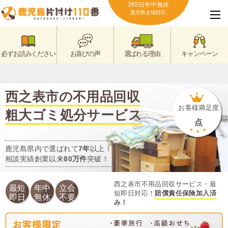
365日年中無休
鹿児島全域対応
必ずお読みください
お喜びの声
選ばれる理由
キャンペーン
西之表市の不用品回収
お客様満足度
粗大ゴミ処分サービス
点
鹿児島県内で選ばれて
7年
以上！
相談実績創業以来
80万件
突破！
西之表市不用品回収サービス・最
最短
年中
立会
短即日対応！
賠償責任保険加入済
即日
無休
不要
み！