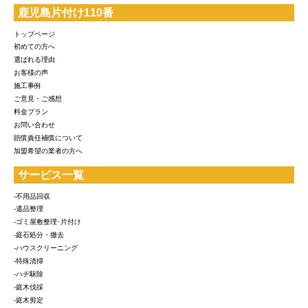
鹿児島片付け110番
トップページ
初めての方へ
選ばれる理由
お客様の声
施工事例
ご意見・ご感想
料金プラン
お問い合わせ
賠償責任補償について
加盟希望の業者の方へ
サービス一覧
-不用品回収
-遺品整理
-ゴミ屋敷整理･片付け
-庭石処分・撤去
-ハウスクリーニング
-特殊清掃
-ハチ駆除
-庭木伐採
-庭木剪定