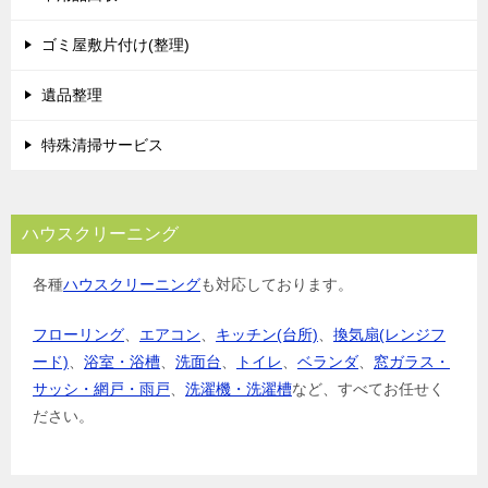
ゴミ屋敷片付け(整理)
遺品整理
特殊清掃サービス
ハウスクリーニング
各種
ハウスクリーニング
も対応しております。
フローリング
、
エアコン
、
キッチン(台所)
、
換気扇(レンジフ
ード)
、
浴室・浴槽
、
洗面台
、
トイレ
、
ベランダ
、
窓ガラス・
サッシ・網戸・雨戸
、
洗濯機・洗濯槽
など、すべてお任せく
ださい。