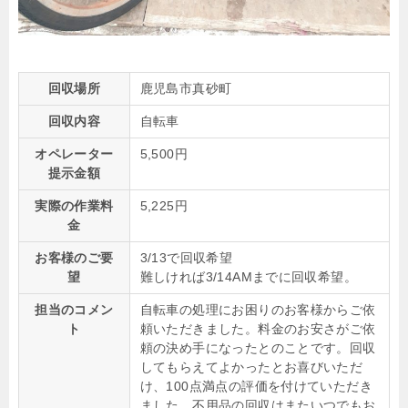
回収場所
鹿児島市真砂町
回収内容
自転車
オペレーター
5,500円
提示金額
実際の作業料
5,225円
金
お客様のご要
3/13で回収希望
望
難しければ3/14AMまでに回収希望。
担当のコメン
自転車の処理にお困りのお客様からご依
ト
頼いただきました。料金のお安さがご依
頼の決め手になったとのことです。回収
してもらえてよかったとお喜びいただ
け、100点満点の評価を付けていただき
ました。不用品の回収はまたいつでもお