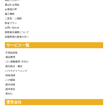
初めての方へ
選ばれる理由
お客様の声
施工事例
ご意見・ご感想
料金プラン
お問い合わせ
賠償責任補償について
加盟希望の業者の方へ
サービス一覧
-不用品回収
-遺品整理
-ゴミ屋敷整理･片付け
-庭石処分・撤去
-ハウスクリーニング
-特殊清掃
-ハチ駆除
-庭木伐採
-庭木剪定
-草刈り
運営会社