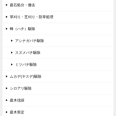
庭石処分・撤去
草刈り・芝刈り・防草処理
蜂（ハチ）駆除
アシナガバチ駆除
スズメバチ駆除
ミツバチ駆除
ムカデ(ヤスデ)駆除
シロアリ駆除
庭木伐採
庭木剪定