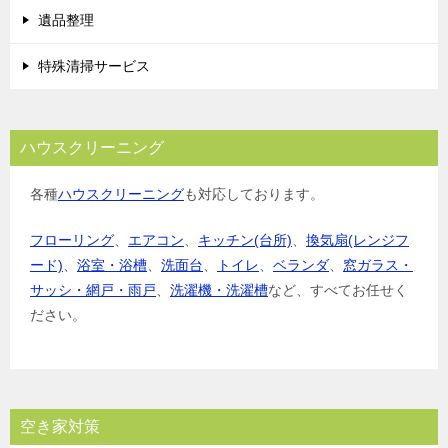
遺品整理
特殊清掃サービス
ハウスクリーニング
各種
ハウスクリーニング
も対応しております。
フローリング
、
エアコン
、
キッチン(台所)
、
換気扇(レンジフ
ード)
、
浴室・浴槽
、
洗面台
、
トイレ
、
ベランダ
、
窓ガラス・
サッシ・網戸・雨戸
、
洗濯機・洗濯槽
など、すべてお任せく
ださい。
空き家対策