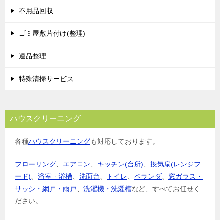
シ
不用品回収
ョ
ゴミ屋敷片付け(整理)
ン
遺品整理
特殊清掃サービス
ハウスクリーニング
各種
ハウスクリーニング
も対応しております。
フローリング
、
エアコン
、
キッチン(台所)
、
換気扇(レンジフ
ード)
、
浴室・浴槽
、
洗面台
、
トイレ
、
ベランダ
、
窓ガラス・
サッシ・網戸・雨戸
、
洗濯機・洗濯槽
など、すべてお任せく
ださい。