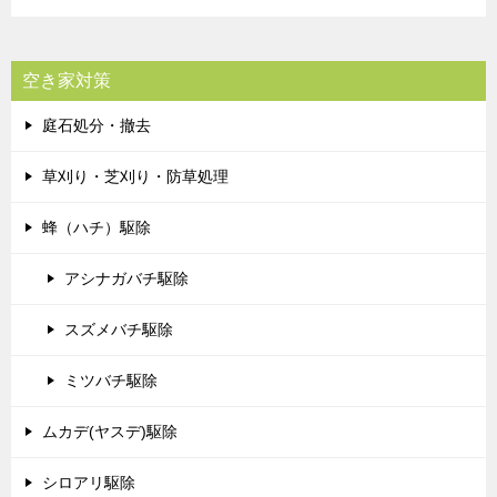
空き家対策
庭石処分・撤去
草刈り・芝刈り・防草処理
蜂（ハチ）駆除
アシナガバチ駆除
スズメバチ駆除
ミツバチ駆除
ムカデ(ヤスデ)駆除
シロアリ駆除