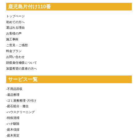
鹿児島片付け110番
トップページ
初めての方へ
選ばれる理由
お客様の声
施工事例
ご意見・ご感想
料金プラン
お問い合わせ
賠償責任補償について
加盟希望の業者の方へ
サービス一覧
-不用品回収
-遺品整理
-ゴミ屋敷整理･片付け
-庭石処分・撤去
-ハウスクリーニング
-特殊清掃
-ハチ駆除
-庭木伐採
-庭木剪定