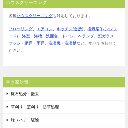
ハウスクリーニング
各種
ハウスクリーニング
も対応しております。
フローリング
、
エアコン
、
キッチン(台所)
、
換気扇(レンジフ
ード)
、
浴室・浴槽
、
洗面台
、
トイレ
、
ベランダ
、
窓ガラス・
サッシ・網戸・雨戸
、
洗濯機・洗濯槽
など、すべてお任せく
ださい。
空き家対策
庭石処分・撤去
草刈り・芝刈り・防草処理
蜂（ハチ）駆除