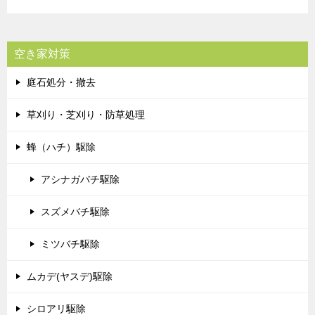
空き家対策
庭石処分・撤去
草刈り・芝刈り・防草処理
蜂（ハチ）駆除
アシナガバチ駆除
スズメバチ駆除
ミツバチ駆除
ムカデ(ヤスデ)駆除
シロアリ駆除