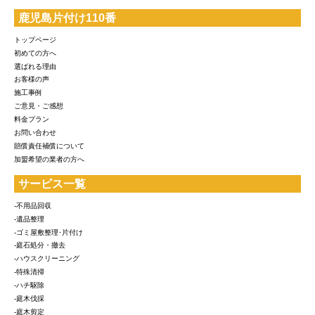
鹿児島片付け110番
トップページ
初めての方へ
選ばれる理由
お客様の声
施工事例
ご意見・ご感想
料金プラン
お問い合わせ
賠償責任補償について
加盟希望の業者の方へ
サービス一覧
-不用品回収
-遺品整理
-ゴミ屋敷整理･片付け
-庭石処分・撤去
-ハウスクリーニング
-特殊清掃
-ハチ駆除
-庭木伐採
-庭木剪定