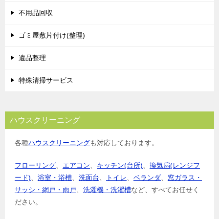
シ
不用品回収
ョ
ゴミ屋敷片付け(整理)
ン
遺品整理
特殊清掃サービス
ハウスクリーニング
各種
ハウスクリーニング
も対応しております。
フローリング
、
エアコン
、
キッチン(台所)
、
換気扇(レンジフ
ード)
、
浴室・浴槽
、
洗面台
、
トイレ
、
ベランダ
、
窓ガラス・
サッシ・網戸・雨戸
、
洗濯機・洗濯槽
など、すべてお任せく
ださい。