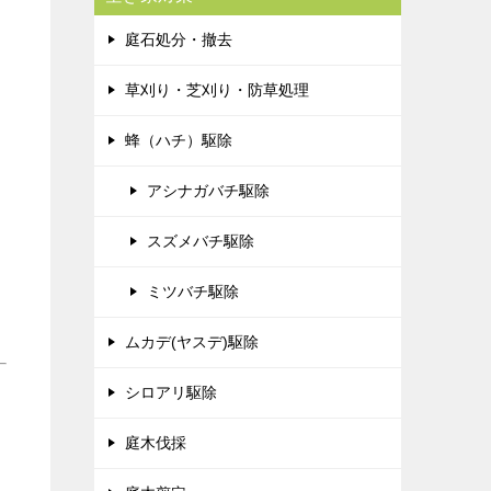
庭石処分・撤去
草刈り・芝刈り・防草処理
蜂（ハチ）駆除
アシナガバチ駆除
スズメバチ駆除
ミツバチ駆除
ムカデ(ヤスデ)駆除
シロアリ駆除
庭木伐採