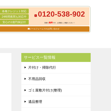
各種クレジット対応
0120-538-902
24時間夜間も対応中
安心の1億円保証付
無料
見積り
です。お気軽にご相談ください！
メールフォームでのお問い合わせ
サービス一覧情報
片付け・掃除代行
不用品回収
ゴミ屋敷片付け(整理)
遺品整理