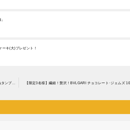
錦」
ケーキ(大)プレゼント！
【限定20名さま】保冷保温力は史上最強！？サーモス真空断熱タンブラーセット
【限定3名様】繊細！贅沢！BVLGARI チョコレート･ジェムズ 1