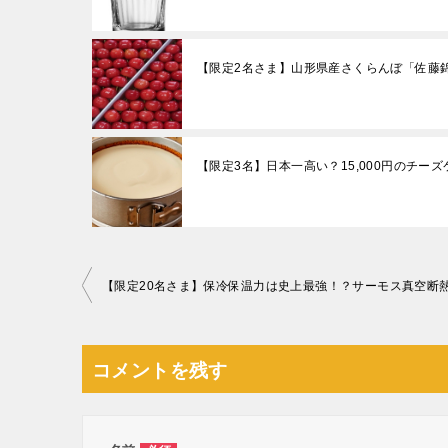
【限定2名さま】山形県産さくらんぼ「佐藤
【限定3名】日本一高い？15,000円のチーズ
投
稿
ナ
コメントを残す
ビ
ゲ
ー