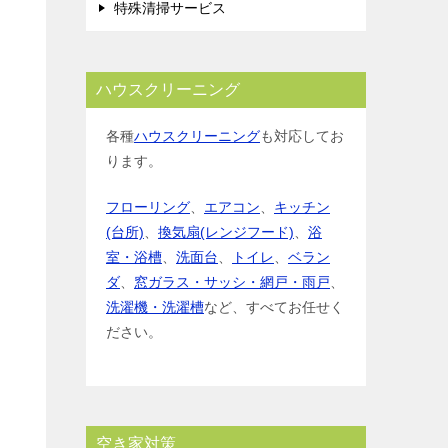
特殊清掃サービス
ハウスクリーニング
各種
ハウスクリーニング
も対応してお
ります。
フローリング
、
エアコン
、
キッチン
(台所)
、
換気扇(レンジフード)
、
浴
室・浴槽
、
洗面台
、
トイレ
、
ベラン
ダ
、
窓ガラス・サッシ・網戸・雨戸
、
洗濯機・洗濯槽
など、すべてお任せく
ださい。
空き家対策