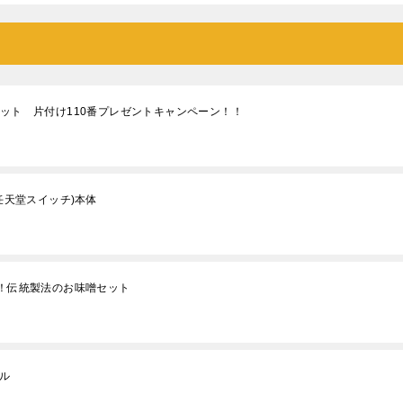
セット 片付け110番プレゼントキャンペーン！！
h(任天堂スイッチ)本体
画！伝統製法のお味噌セット
ル