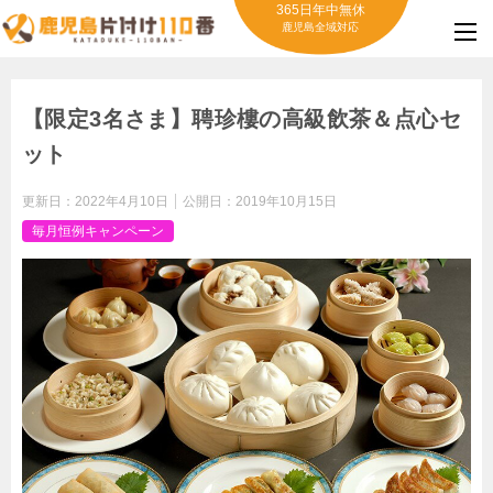
365日年中無休
鹿児島全域対応
【限定3名さま】聘珍樓の高級飲茶＆点心セ
ット
更新日：
2022年4月10日
公開日：
2019年10月15日
毎月恒例キャンペーン