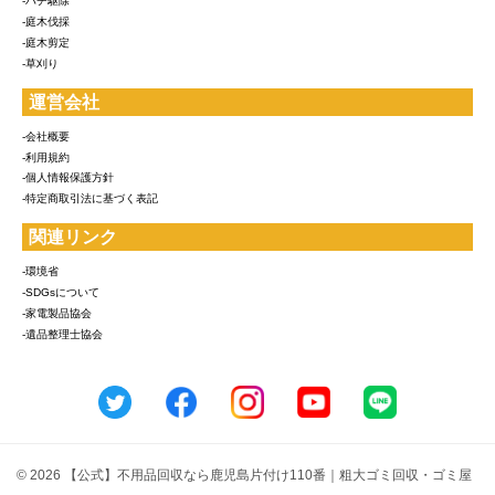
-ハチ駆除
-庭木伐採
-庭木剪定
-草刈り
運営会社
-会社概要
-利用規約
-個人情報保護方針
-特定商取引法に基づく表記
関連リンク
-環境省
-SDGsについて
-家電製品協会
-遺品整理士協会
© 2026 【公式】不用品回収なら鹿児島片付け110番｜粗大ゴミ回収・ゴミ屋