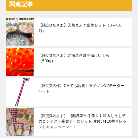
関連記事
【限定3名さま】天然まふぐ豪華セット（3～4人
前）
【限定3名さま】北海道産醤油漬けいくら
（500g）
【限定2名様】CMでも話題！ダイソンV7モーター
ヘッド
【限定3名さま】 【酪農家の手作り】箱入りうし子
のコンテスト受賞チーズセット 片付け110番プレゼ
ントキャンペーン！！