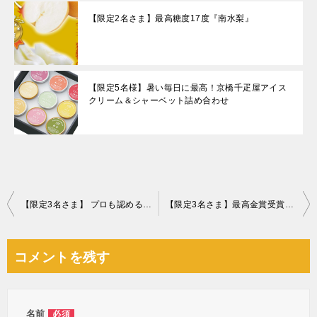
【限定2名さま】最高糖度17度『南水梨』
【限定5名様】暑い毎日に最高！京橋千疋屋アイス
クリーム＆シャーベット詰め合わせ
投
【限定3名さま】 プロも認めるスチーム力！T-fal 衣類スチーマー「アクセススチーム」
【限定3名さま】最高金賞受賞、ボジョレーヌーボー 2019限定スペシャル３本セット
稿
ナ
コメントを残す
ビ
ゲ
ー
名前
必須