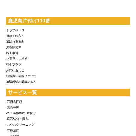
鹿児島片付け110番
トップページ
初めての方へ
選ばれる理由
お客様の声
施工事例
ご意見・ご感想
料金プラン
お問い合わせ
賠償責任補償について
加盟希望の業者の方へ
サービス一覧
-不用品回収
-遺品整理
-ゴミ屋敷整理･片付け
-庭石処分・撤去
-ハウスクリーニング
-特殊清掃