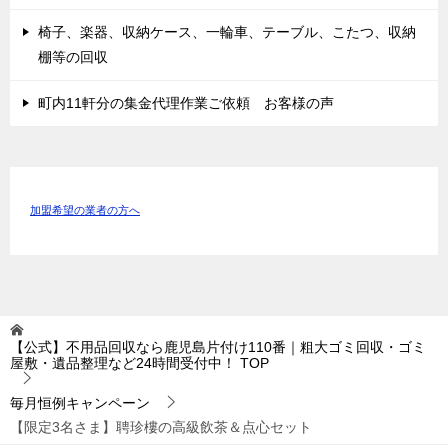
椅子、楽器、収納ケース、一輪車、テーブル、こたつ、収納
棚等の回収
町内11軒分の集金代理作業ご依頼 お客様の声
加盟希望の業者の方へ
【公式】不用品回収なら鹿児島片付け110番｜粗大ゴミ回収・ゴミ
屋敷・遺品整理など24時間受付中！
TOP
毎月恒例キャンペーン
【限定3名さま】聘珍樓の高級飲茶＆点心セット