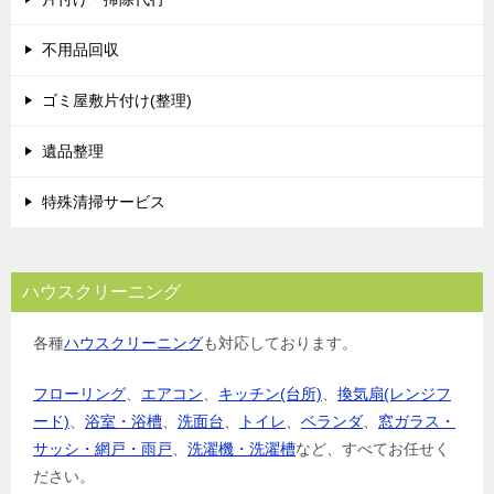
不用品回収
ゴミ屋敷片付け(整理)
遺品整理
特殊清掃サービス
ハウスクリーニング
各種
ハウスクリーニング
も対応しております。
フローリング
、
エアコン
、
キッチン(台所)
、
換気扇(レンジフ
ード)
、
浴室・浴槽
、
洗面台
、
トイレ
、
ベランダ
、
窓ガラス・
サッシ・網戸・雨戸
、
洗濯機・洗濯槽
など、すべてお任せく
ださい。