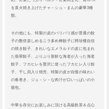
を直火焼き上げたチャ－シュ－まんの豪華3種
類。
その他にも、特製の皮のパリパリ感が普通の餃
子の数倍楽しめるニラ多め棒餃子に聘珍樓自信
の焼き餃子、きれいなエメラルドの皮に包まれ
た翡翠餃子、ぷりぷり新鮮な海老が入った海老
餃子、フカヒレを贅沢に使ったフカヒレ入り餃
子、干し貝入り焼売、特製の皮が自慢の味わい
の春巻き、ジュ－シ－な肉汁が口いっぱいの小
籠包。
中華を存分にお楽しみに頂ける高級飲茶＆点心