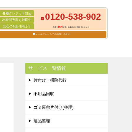
各種クレジット対応
0120-538-902
24時間夜間も対応中
安心の1億円保証付
無料
見積り
です。お気軽にご相談ください！
メールフォームでのお問い合わせ
サービス一覧情報
片付け・掃除代行
不用品回収
ゴミ屋敷片付け(整理)
遺品整理