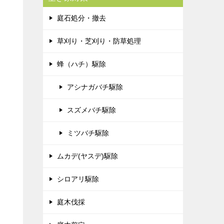
庭石処分・撤去
草刈り・芝刈り・防草処理
蜂（ハチ）駆除
アシナガバチ駆除
スズメバチ駆除
ミツバチ駆除
ムカデ(ヤスデ)駆除
シロアリ駆除
庭木伐採