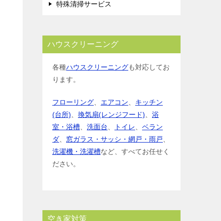
特殊清掃サービス
ハウスクリーニング
各種
ハウスクリーニング
も対応してお
ります。
フローリング
、
エアコン
、
キッチン
(台所)
、
換気扇(レンジフード)
、
浴
室・浴槽
、
洗面台
、
トイレ
、
ベラン
ダ
、
窓ガラス・サッシ・網戸・雨戸
、
洗濯機・洗濯槽
など、すべてお任せく
ださい。
空き家対策