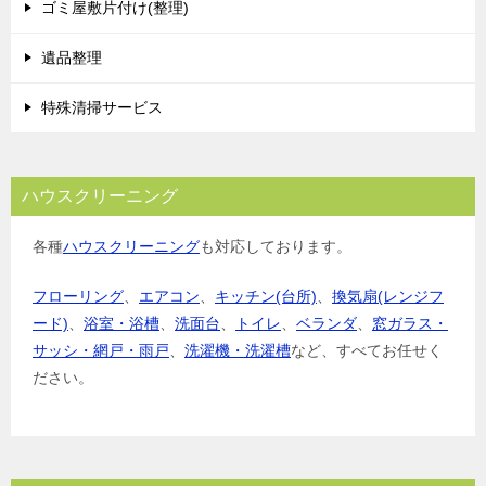
ゴミ屋敷片付け(整理)
遺品整理
特殊清掃サービス
ハウスクリーニング
各種
ハウスクリーニング
も対応しております。
フローリング
、
エアコン
、
キッチン(台所)
、
換気扇(レンジフ
ード)
、
浴室・浴槽
、
洗面台
、
トイレ
、
ベランダ
、
窓ガラス・
サッシ・網戸・雨戸
、
洗濯機・洗濯槽
など、すべてお任せく
ださい。