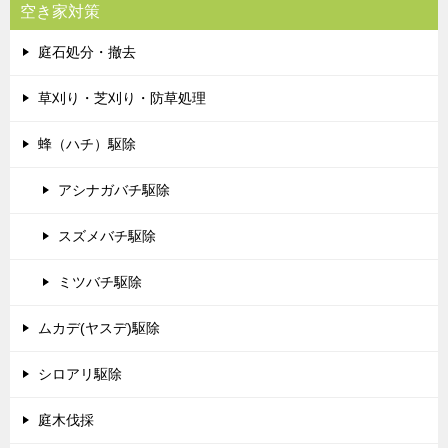
空き家対策
庭石処分・撤去
草刈り・芝刈り・防草処理
蜂（ハチ）駆除
アシナガバチ駆除
スズメバチ駆除
ミツバチ駆除
ムカデ(ヤスデ)駆除
シロアリ駆除
庭木伐採