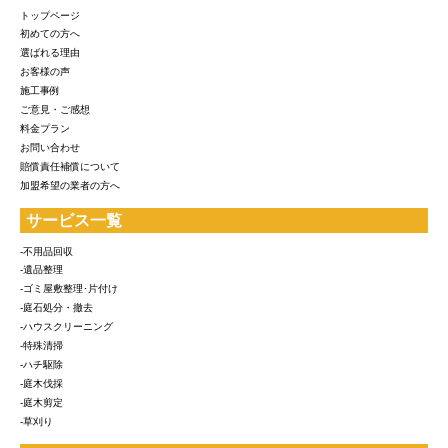
トップページ
初めての方へ
選ばれる理由
お客様の声
施工事例
ご意見・ご感想
料金プラン
お問い合わせ
賠償責任補償について
加盟希望の業者の方へ
サービス一覧
-不用品回収
-遺品整理
-ゴミ屋敷整理･片付け
-庭石処分・撤去
-ハウスクリーニング
-特殊清掃
-ハチ駆除
-庭木伐採
-庭木剪定
-草刈り