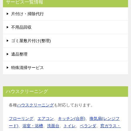
サービス一覧情報
片付け・掃除代行
不用品回収
ゴミ屋敷片付け(整理)
遺品整理
特殊清掃サービス
ハウスクリーニング
各種
ハウスクリーニング
も対応しております。
フローリング
、
エアコン
、
キッチン(台所)
、
換気扇(レンジフ
ード)
、
浴室・浴槽
、
洗面台
、
トイレ
、
ベランダ
、
窓ガラス・