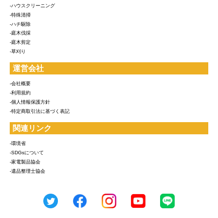
-ハウスクリーニング
-特殊清掃
-ハチ駆除
-庭木伐採
-庭木剪定
-草刈り
運営会社
-会社概要
-利用規約
-個人情報保護方針
-特定商取引法に基づく表記
関連リンク
-環境省
-SDGsについて
-家電製品協会
-遺品整理士協会