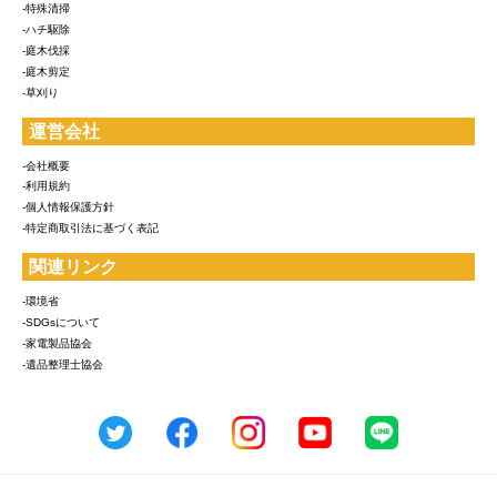
-特殊清掃
-ハチ駆除
-庭木伐採
-庭木剪定
-草刈り
運営会社
-会社概要
-利用規約
-個人情報保護方針
-特定商取引法に基づく表記
関連リンク
-環境省
-SDGsについて
-家電製品協会
-遺品整理士協会