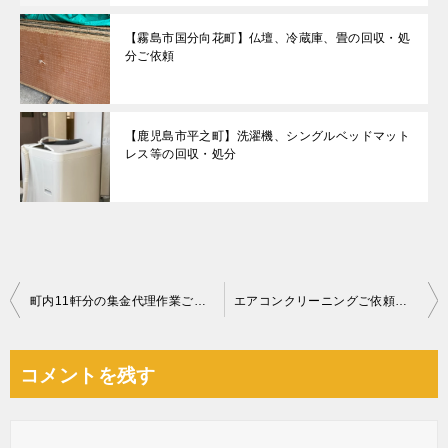
【霧島市国分向花町】仏壇、冷蔵庫、畳の回収・処
分ご依頼
【鹿児島市平之町】洗濯機、シングルベッドマット
レス等の回収・処分
投
町内11軒分の集金代理作業ご依頼 お客様の声
エアコンクリーニングご依頼 お客様の声
稿
ナ
コメントを残す
ビ
ゲ