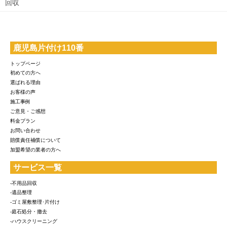
回収
鹿児島片付け110番
トップページ
初めての方へ
選ばれる理由
お客様の声
施工事例
ご意見・ご感想
料金プラン
お問い合わせ
賠償責任補償について
加盟希望の業者の方へ
サービス一覧
-不用品回収
-遺品整理
-ゴミ屋敷整理･片付け
-庭石処分・撤去
-ハウスクリーニング