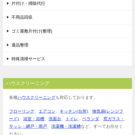
片付け・掃除代行
不用品回収
ゴミ屋敷片付け(整理)
遺品整理
特殊清掃サービス
ハウスクリーニング
各種
ハウスクリーニング
も対応しております。
フローリング
、
エアコン
、
キッチン(台所)
、
換気扇(レンジフ
ード)
、
浴室・浴槽
、
洗面台
、
トイレ
、
ベランダ
、
窓ガラス・
サッシ・網戸・雨戸
、
洗濯機・洗濯槽
など、すべてお任せく
ださい。