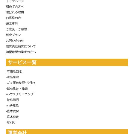
トップページ
初めての方へ
選ばれる理由
お客様の声
施工事例
ご意見・ご感想
料金プラン
お問い合わせ
賠償責任補償について
加盟希望の業者の方へ
サービス一覧
-不用品回収
-遺品整理
-ゴミ屋敷整理･片付け
-庭石処分・撤去
-ハウスクリーニング
-特殊清掃
-ハチ駆除
-庭木伐採
-庭木剪定
-草刈り
運営会社