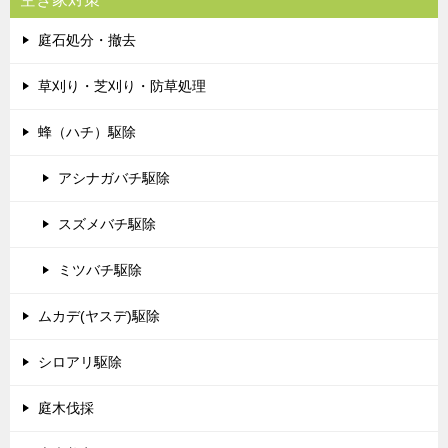
庭石処分・撤去
草刈り・芝刈り・防草処理
蜂（ハチ）駆除
アシナガバチ駆除
スズメバチ駆除
ミツバチ駆除
ムカデ(ヤスデ)駆除
シロアリ駆除
庭木伐採