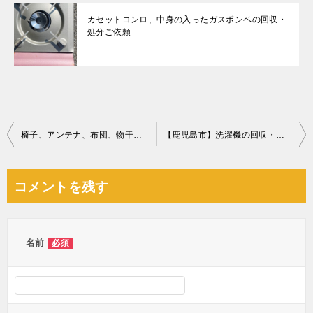
カセットコンロ、中身の入ったガスボンベの回収・
処分ご依頼
投
椅子、アンテナ、布団、物干し台、キャリーバッグ等の回収・処分
【鹿児島市】洗濯機の回収・処分ご依頼 お客様の声
稿
ナ
コメントを残す
ビ
ゲ
ー
名前
必須
シ
ョ
ン