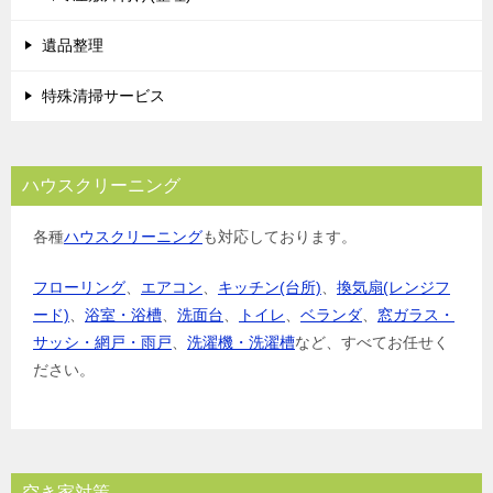
遺品整理
特殊清掃サービス
ハウスクリーニング
各種
ハウスクリーニング
も対応しております。
フローリング
、
エアコン
、
キッチン(台所)
、
換気扇(レンジフ
ード)
、
浴室・浴槽
、
洗面台
、
トイレ
、
ベランダ
、
窓ガラス・
サッシ・網戸・雨戸
、
洗濯機・洗濯槽
など、すべてお任せく
ださい。
空き家対策