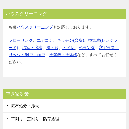
ハウスクリーニング
各種
ハウスクリーニング
も対応しております。
フローリング
、
エアコン
、
キッチン(台所)
、
換気扇(レンジフ
ード)
、
浴室・浴槽
、
洗面台
、
トイレ
、
ベランダ
、
窓ガラス・
サッシ・網戸・雨戸
、
洗濯機・洗濯槽
など、すべてお任せく
ださい。
空き家対策
庭石処分・撤去
草刈り・芝刈り・防草処理