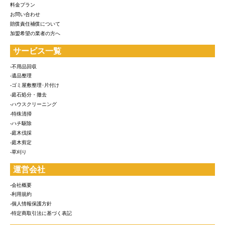
料金プラン
お問い合わせ
賠償責任補償について
加盟希望の業者の方へ
サービス一覧
-不用品回収
-遺品整理
-ゴミ屋敷整理･片付け
-庭石処分・撤去
-ハウスクリーニング
-特殊清掃
-ハチ駆除
-庭木伐採
-庭木剪定
-草刈り
運営会社
-会社概要
-利用規約
-個人情報保護方針
-特定商取引法に基づく表記