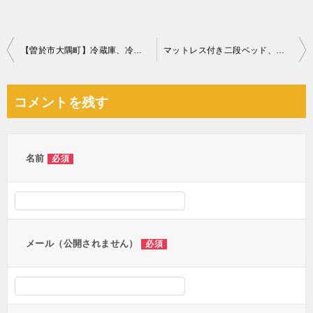
投
【曽於市大隅町】冷蔵庫、冷凍庫の回収・処分ご依頼 お客様の声
マットレス付き二段ベッド、ダブルベッドマットレス等の回収
稿
ナ
コメントを残す
ビ
ゲ
ー
名前
必須
シ
ョ
ン
メール（公開されません）
必須