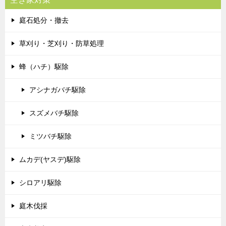
庭石処分・撤去
草刈り・芝刈り・防草処理
蜂（ハチ）駆除
アシナガバチ駆除
スズメバチ駆除
ミツバチ駆除
ムカデ(ヤスデ)駆除
シロアリ駆除
庭木伐採