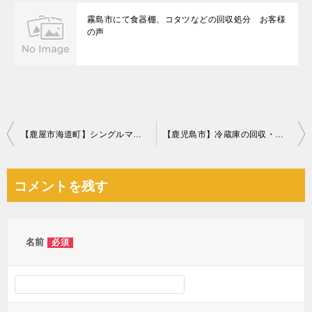
霧島市にて食器棚、コタツなどの回収処分 お客様
の声
投
【鹿屋市海道町】シングルマットレス、セミダブルマットレスの回収
【鹿児島市】冷蔵庫の回収・処分ご依頼 お客様の声
稿
ナ
コメントを残す
ビ
ゲ
ー
名前
必須
シ
ョ
ン