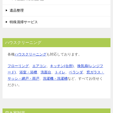
遺品整理
特殊清掃サービス
ハウスクリーニング
各種
ハウスクリーニング
も対応しております。
フローリング
、
エアコン
、
キッチン(台所)
、
換気扇(レンジフ
ード)
、
浴室・浴槽
、
洗面台
、
トイレ
、
ベランダ
、
窓ガラス・
サッシ・網戸・雨戸
、
洗濯機・洗濯槽
など、すべてお任せく
ださい。
空き家対策