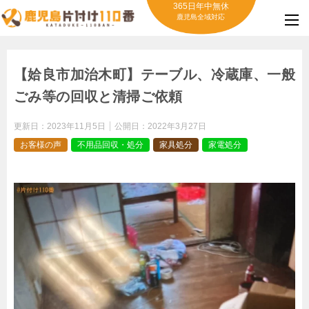
365日年中無休
鹿児島全域対応
【姶良市加治木町】テーブル、冷蔵庫、一般
ごみ等の回収と清掃ご依頼
更新日：
2023年11月5日
公開日：
2022年3月27日
お客様の声
不用品回収・処分
家具処分
家電処分