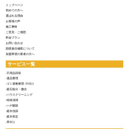
トップページ
初めての方へ
選ばれる理由
お客様の声
施工事例
ご意見・ご感想
料金プラン
お問い合わせ
賠償責任補償について
加盟希望の業者の方へ
サービス一覧
-不用品回収
-遺品整理
-ゴミ屋敷整理･片付け
-庭石処分・撤去
-ハウスクリーニング
-特殊清掃
-ハチ駆除
-庭木伐採
-庭木剪定
-草刈り