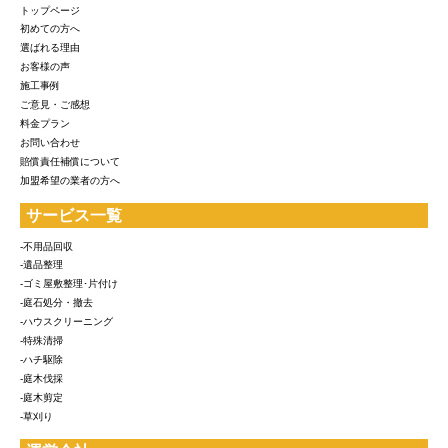
トップページ
初めての方へ
選ばれる理由
お客様の声
施工事例
ご意見・ご感想
料金プラン
お問い合わせ
賠償責任補償について
加盟希望の業者の方へ
サービス一覧
-不用品回収
-遺品整理
-ゴミ屋敷整理･片付け
-庭石処分・撤去
-ハウスクリーニング
-特殊清掃
-ハチ駆除
-庭木伐採
-庭木剪定
-草刈り