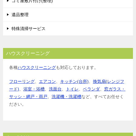
ゴミ屋敷片付け(整理)
遺品整理
特殊清掃サービス
ハウスクリーニング
各種
ハウスクリーニング
も対応しております。
フローリング
、
エアコン
、
キッチン(台所)
、
換気扇(レンジフ
ード)
、
浴室・浴槽
、
洗面台
、
トイレ
、
ベランダ
、
窓ガラス・
サッシ・網戸・雨戸
、
洗濯機・洗濯槽
など、すべてお任せく
ださい。