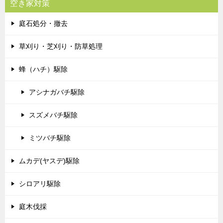
空き家対策
庭石処分・撤去
草刈り・芝刈り・防草処理
蜂（ハチ）駆除
アシナガバチ駆除
スズメバチ駆除
ミツバチ駆除
ムカデ(ヤスデ)駆除
シロアリ駆除
庭木伐採