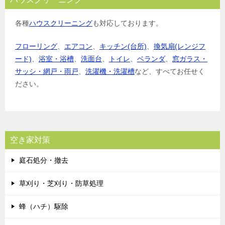
各種
ハウスクリーニング
も対応しております。
フローリング
、
エアコン
、
キッチン(台所)
、
換気扇(レンジフ
ード)
、
浴室・浴槽
、
洗面台
、
トイレ
、
ベランダ
、
窓ガラス・
サッシ・網戸・雨戸
、
洗濯機・洗濯槽
など、すべてお任せく
ださい。
空き家対策
庭石処分・撤去
草刈り・芝刈り・防草処理
蜂（ハチ）駆除