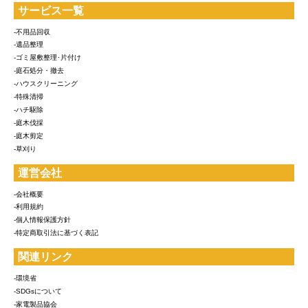
サービス一覧
-不用品回収
-遺品整理
-ゴミ屋敷整理･片付け
-庭石処分・撤去
-ハウスクリーニング
-特殊清掃
-ハチ駆除
-庭木伐採
-庭木剪定
-草刈り
運営会社
-会社概要
-利用規約
-個人情報保護方針
-特定商取引法に基づく表記
関連リンク
-環境省
-SDGsについて
-家電製品協会