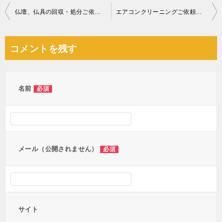
投
仏壇、仏具の回収・処分ご依頼 お客様の声
エアコンクリーニングご依頼 お客様の声
稿
ナ
コメントを残す
ビ
ゲ
ー
名前
必須
シ
ョ
ン
メール（公開されません）
必須
サイト