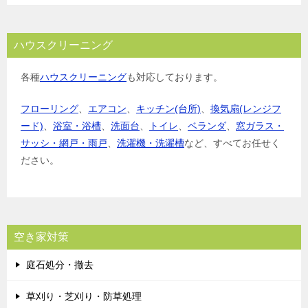
ハウスクリーニング
各種
ハウスクリーニング
も対応しております。
フローリング
、
エアコン
、
キッチン(台所)
、
換気扇(レンジフ
ード)
、
浴室・浴槽
、
洗面台
、
トイレ
、
ベランダ
、
窓ガラス・
サッシ・網戸・雨戸
、
洗濯機・洗濯槽
など、すべてお任せく
ださい。
空き家対策
庭石処分・撤去
草刈り・芝刈り・防草処理