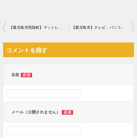
投
【鹿児島市照国町】マットレス付きダブルベッドの回収・処分ご依頼
【鹿児島市】テレビ、パソコン等の回収・処分ご依頼 お客様の声
稿
ナ
コメントを残す
ビ
ゲ
ー
名前
必須
シ
ョ
ン
メール（公開されません）
必須