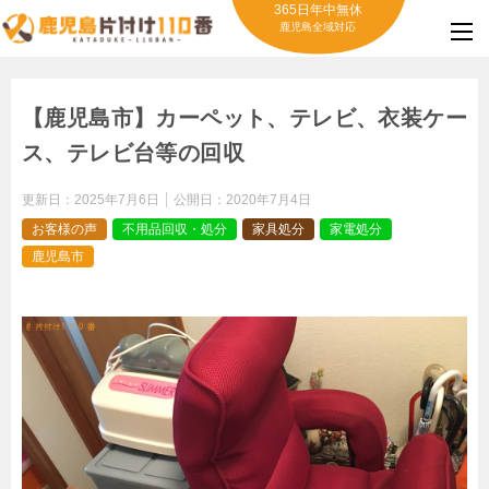
365日年中無休
鹿児島全域対応
【鹿児島市】カーペット、テレビ、衣装ケー
ス、テレビ台等の回収
更新日：
2025年7月6日
公開日：
2020年7月4日
お客様の声
不用品回収・処分
家具処分
家電処分
鹿児島市