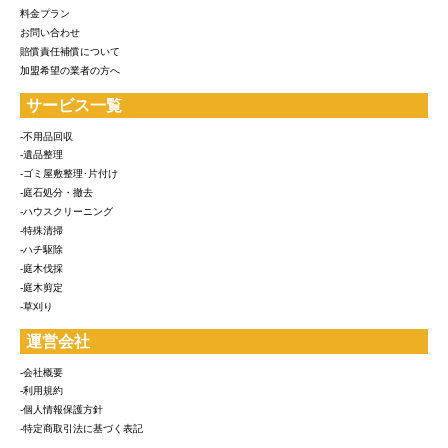
料金プラン
お問い合わせ
賠償責任補償について
加盟希望の業者の方へ
サービス一覧
-不用品回収
-遺品整理
-ゴミ屋敷整理･片付け
-庭石処分・撤去
-ハウスクリーニング
-特殊清掃
-ハチ駆除
-庭木伐採
-庭木剪定
-草刈り
運営会社
-会社概要
-利用規約
-個人情報保護方針
-特定商取引法に基づく表記