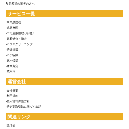
加盟希望の業者の方へ
サービス一覧
-不用品回収
-遺品整理
-ゴミ屋敷整理･片付け
-庭石処分・撤去
-ハウスクリーニング
-特殊清掃
-ハチ駆除
-庭木伐採
-庭木剪定
-草刈り
運営会社
-会社概要
-利用規約
-個人情報保護方針
-特定商取引法に基づく表記
関連リンク
-環境省