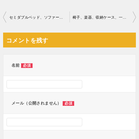
投
セミダブルベッド、ソファー、PCデスク、椅子、布団等の回収・処分
椅子、楽器、収納ケース、一輪車、テーブル、こたつ、収納棚等の回収
稿
ナ
コメントを残す
ビ
ゲ
ー
名前
必須
シ
ョ
ン
メール（公開されません）
必須