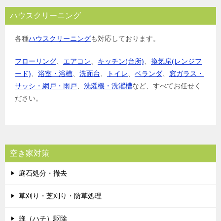
ハウスクリーニング
各種
ハウスクリーニング
も対応しております。
フローリング
、
エアコン
、
キッチン(台所)
、
換気扇(レンジフ
ード)
、
浴室・浴槽
、
洗面台
、
トイレ
、
ベランダ
、
窓ガラス・
サッシ・網戸・雨戸
、
洗濯機・洗濯槽
など、すべてお任せく
ださい。
空き家対策
庭石処分・撤去
草刈り・芝刈り・防草処理
蜂（ハチ）駆除