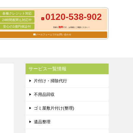
各種クレジット対応
0120-538-902
24時間夜間も対応中
安心の1億円保証付
無料
見積り
です。お気軽にご相談ください！
メールフォームでのお問い合わせ
サービス一覧情報
片付け・掃除代行
不用品回収
ゴミ屋敷片付け(整理)
遺品整理