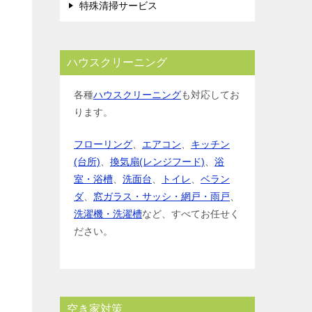
特殊清掃サービス
ハウスクリーニング
各種
ハウスクリーニング
も対応してお
ります。
フローリング
、
エアコン
、
キッチン
(台所)
、
換気扇(レンジフード)
、
浴
室・浴槽
、
洗面台
、
トイレ
、
ベラン
ダ
、
窓ガラス・サッシ・網戸・雨戸
、
洗濯機・洗濯槽
など、すべてお任せく
ださい。
空き家対策