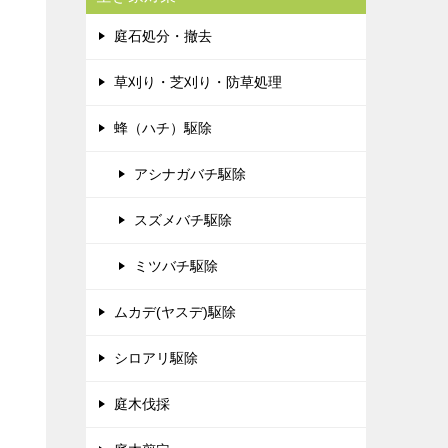
庭石処分・撤去
草刈り・芝刈り・防草処理
蜂（ハチ）駆除
アシナガバチ駆除
スズメバチ駆除
ミツバチ駆除
ムカデ(ヤスデ)駆除
シロアリ駆除
庭木伐採