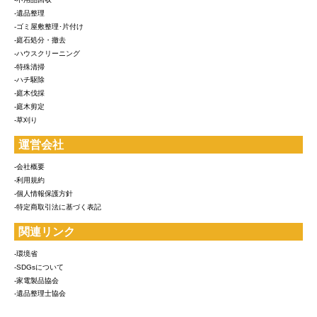
-遺品整理
-ゴミ屋敷整理･片付け
-庭石処分・撤去
-ハウスクリーニング
-特殊清掃
-ハチ駆除
-庭木伐採
-庭木剪定
-草刈り
運営会社
-会社概要
-利用規約
-個人情報保護方針
-特定商取引法に基づく表記
関連リンク
-環境省
-SDGsについて
-家電製品協会
-遺品整理士協会