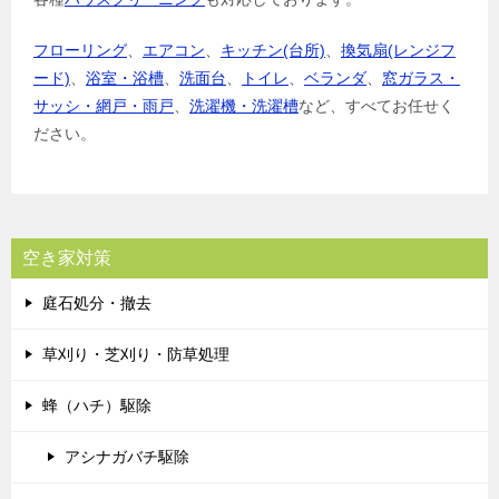
フローリング
、
エアコン
、
キッチン(台所)
、
換気扇(レンジフ
ード)
、
浴室・浴槽
、
洗面台
、
トイレ
、
ベランダ
、
窓ガラス・
サッシ・網戸・雨戸
、
洗濯機・洗濯槽
など、すべてお任せく
ださい。
空き家対策
庭石処分・撤去
草刈り・芝刈り・防草処理
蜂（ハチ）駆除
アシナガバチ駆除