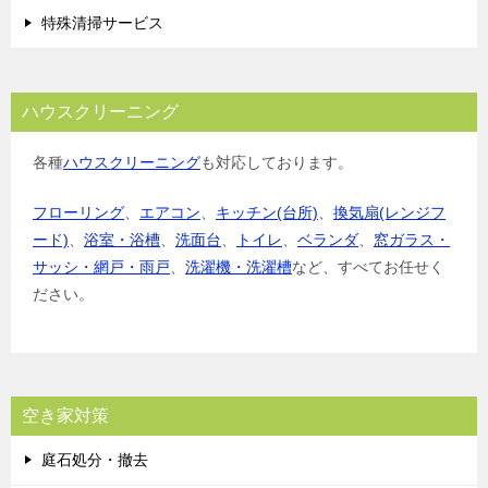
特殊清掃サービス
ハウスクリーニング
各種
ハウスクリーニング
も対応しております。
フローリング
、
エアコン
、
キッチン(台所)
、
換気扇(レンジフ
ード)
、
浴室・浴槽
、
洗面台
、
トイレ
、
ベランダ
、
窓ガラス・
サッシ・網戸・雨戸
、
洗濯機・洗濯槽
など、すべてお任せく
ださい。
空き家対策
庭石処分・撤去