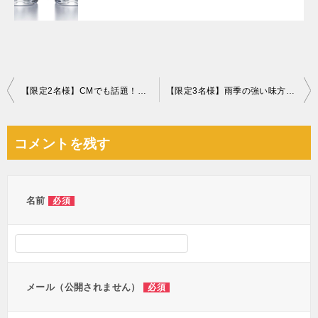
投
【限定2名様】CMでも話題！ダイソンV7モーターヘッド
【限定3名様】雨季の強い味方！コンプレッサー式 パワフル除湿機片付け
稿
ナ
コメントを残す
ビ
ゲ
ー
名前
必須
シ
ョ
ン
メール（公開されません）
必須