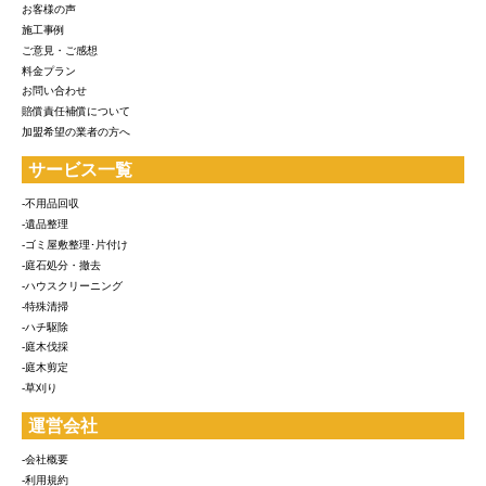
お客様の声
施工事例
ご意見・ご感想
料金プラン
お問い合わせ
賠償責任補償について
加盟希望の業者の方へ
サービス一覧
-不用品回収
-遺品整理
-ゴミ屋敷整理･片付け
-庭石処分・撤去
-ハウスクリーニング
-特殊清掃
-ハチ駆除
-庭木伐採
-庭木剪定
-草刈り
運営会社
-会社概要
-利用規約