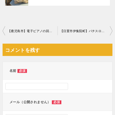
投
【鹿児島市】電子ピアノの回収・処分ご依頼 お客様の声
【日置市伊集院町】パチスロ機、椅子、ローラーロール、布団等の回収
稿
ナ
コメントを残す
ビ
ゲ
ー
名前
必須
シ
ョ
ン
メール（公開されません）
必須