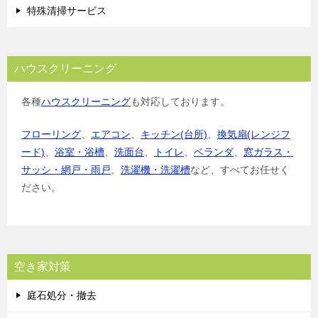
特殊清掃サービス
ハウスクリーニング
各種
ハウスクリーニング
も対応しております。
フローリング
、
エアコン
、
キッチン(台所)
、
換気扇(レンジフ
ード)
、
浴室・浴槽
、
洗面台
、
トイレ
、
ベランダ
、
窓ガラス・
サッシ・網戸・雨戸
、
洗濯機・洗濯槽
など、すべてお任せく
ださい。
空き家対策
庭石処分・撤去