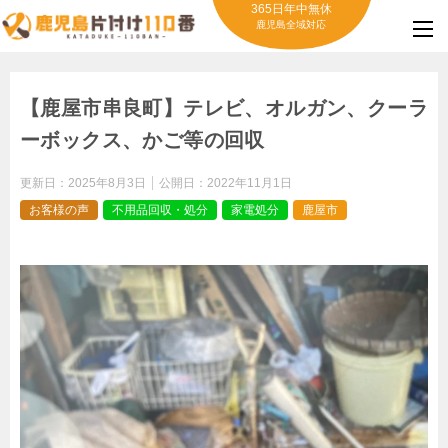
365日年中無休
鹿児島全域対応
【鹿屋市串良町】テレビ、オルガン、クーラ
ーボックス、かご等の回収
更新日：
2025年8月3日
公開日：
2022年11月1日
お客様の声
不用品回収・処分
家電処分
鹿屋市