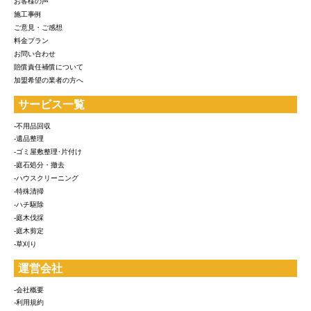
お客様の声
施工事例
ご意見・ご感想
料金プラン
お問い合わせ
賠償責任補償について
加盟希望の業者の方へ
サービス一覧
-不用品回収
-遺品整理
-ゴミ屋敷整理･片付け
-庭石処分・撤去
-ハウスクリーニング
-特殊清掃
-ハチ駆除
-庭木伐採
-庭木剪定
-草刈り
運営会社
-会社概要
-利用規約