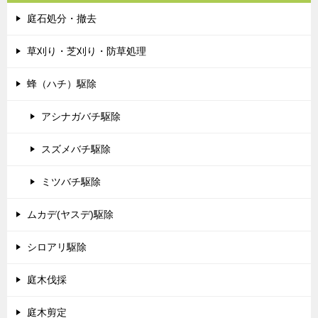
庭石処分・撤去
草刈り・芝刈り・防草処理
蜂（ハチ）駆除
アシナガバチ駆除
スズメバチ駆除
ミツバチ駆除
ムカデ(ヤスデ)駆除
シロアリ駆除
庭木伐採
庭木剪定