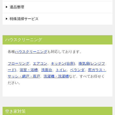
遺品整理
特殊清掃サービス
ハウスクリーニング
各種
ハウスクリーニング
も対応しております。
フローリング
、
エアコン
、
キッチン(台所)
、
換気扇(レンジフ
ード)
、
浴室・浴槽
、
洗面台
、
トイレ
、
ベランダ
、
窓ガラス・
サッシ・網戸・雨戸
、
洗濯機・洗濯槽
など、すべてお任せく
ださい。
空き家対策