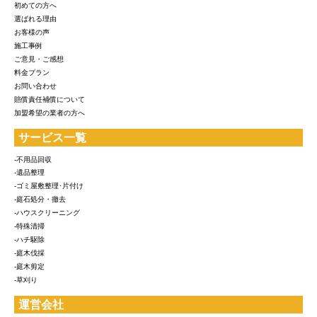
初めての方へ
選ばれる理由
お客様の声
施工事例
ご意見・ご感想
料金プラン
お問い合わせ
賠償責任補償について
加盟希望の業者の方へ
サービス一覧
-不用品回収
-遺品整理
-ゴミ屋敷整理･片付け
-庭石処分・撤去
-ハウスクリーニング
-特殊清掃
-ハチ駆除
-庭木伐採
-庭木剪定
-草刈り
運営会社